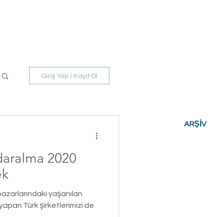
luk
Haberler
İletişim
Giriş Yap / Kayıt Ol
ARŞİV
daralma 2020
ek
 pazarlarındaki yaşanılan
yapan Türk şirketlerimizi de