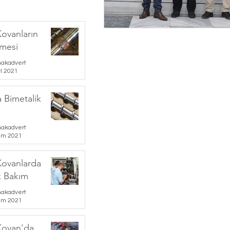
Kovanların
mesi
akadvert
yl 2021
a Bimetalik
akadvert
em 2021
Kovanlarda
k Bakım
akadvert
em 2021
Kovan'da