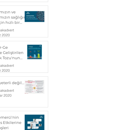
ımızın ve
mızın sağlığını
n hızlı bir
me yoluna geçtik
akadvert
z 2020
r-Ge
 Geliştirilen
k Tozu'nun
akadvert
z 2020
eterli değil…
akadvert
ar 2020
emerci'nin
s Etkilerine
üşleri