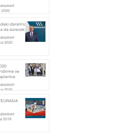
akadvert
r 2020
ndaki daralma
da da sürecek
akadvert
ca 2020
020
ndirme ve
oplantısı
akadvert
ca 2020
TEURASIA
akadvert
ra 2019