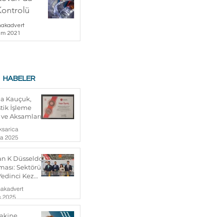
ontrolü
akadvert
em 2021
HABELER
da Kauçuk,
stik İşleme
 ve Aksamları
unda en çok
ksarica
pan 5 firma
ra 2025
r aldık.
n K Düsseldorf
ması: Sektörün
Yedinci Kez
akadvert
s 2025
akine