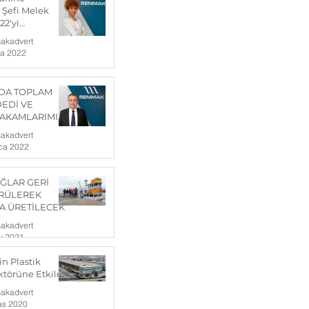
Şefi Melek
22'yi
rdi.
akadvert
ra 2022
NDA TOPLAM
DEDİ VE
RAKAMLARIMIZI
DE 25
akadvert
İ
ca 2022
ORUZ
ĞLAR GERİ
RÜLEREK
A ÜRETİLECEK
akadvert
y 2021
n Plastik
törüne Etkileri
akadvert
as 2020