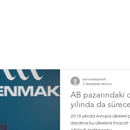
Politikalarımız
Ürünler
Kariyer
Sosyal Sorumlu
senmakadvert
2 dakikada okunur
AB pazarındaki 
yılında da sürec
2019 yılında Avrupa ülkeleri
daralma bu ülkelere ihracat 