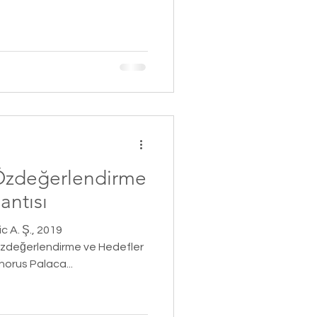
zdeğerlendirme
antısı
 A. Ş., 2019
Özdeğerlendirme ve Hedefler
horus Palaca...