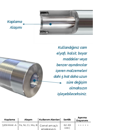
Kaplama
Alaşımı
Kullandığınız cam
elyafı, kalsit, boyar
maddeler veya
benzer aşındırıcılar
içeren malzemeleri
dahi 5 kat daha uzun
süre değişim
olmaksızın
işleyebileceksiniz.
Aşınma
Kaplama
Alaşım
Kullanım Alanları
Sertlik
Dayanımı
ŞENMAK-A
Fe, Ni, Cr, Mo, B
62-69
+ + + + +
Genel amaçlı
HRC
enjeksiyon,