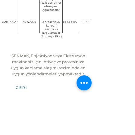
fazla aşındırıcı
olmayan
uygulamalar
ŞENMAK-A+
Ni, W, Cr, B
Abrasif veya
58-66 HRC
+ + + + +
korozif
aşındırıcı
uygulamalar
(Enj. veya Eks.)
ŞENMAK, Enjeksiyon veya Ekstrüzyon
makineniz için ihtiyaç ve prosesinize
uygun kaplama alaşımı seçiminde en
uygun yönlendirmeleri yapmaktadır.
GERI