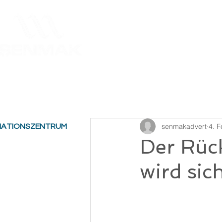
Startseite
Über Uns
Uns
senmakadvert
4. F
MATIONSZENTRUM
Der Rüc
wird sic