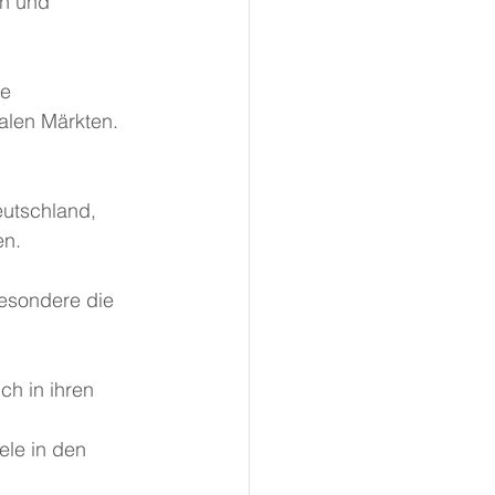
on und 
e 
alen Märkten.
eutschland, 
en.
esondere die 
ch in ihren 
le in den 