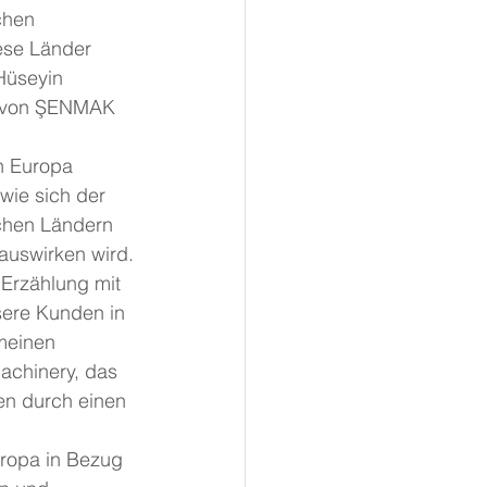
chen 
ese Länder 
Hüseyin 
 von ŞENMAK 
 
 Europa 
wie sich der 
chen Ländern 
auswirken wird.
Erzählung mit 
ere Kunden in 
meinen 
achinery, das 
en durch einen 
ropa in Bezug 