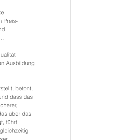
ke 
n Preis-
nd 
n…
alität-
gen Ausbildung 
llt, betont, 
 und dass das 
cherer, 
das über das 
, führt 
leichzeitig 
ser 