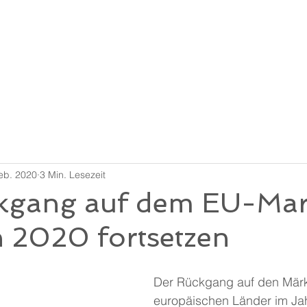
ere Politik
Produkte
Werdegang
Sozialverantwortu
eb. 2020
3 Min. Lesezeit
kgang auf dem EU-Mar
h 2020 fortsetzen
Der Rückgang auf den Märk
europäischen Länder im Jah