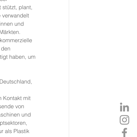
tützt, plant, 
e verwandelt 
winnen und 
Märkten. 
 kommerzielle 
 den 
igt haben, um 
Deutschland, 
 Kontakt mit 
sende von 
aschinen und 
ptsektoren, 
 als Plastik 