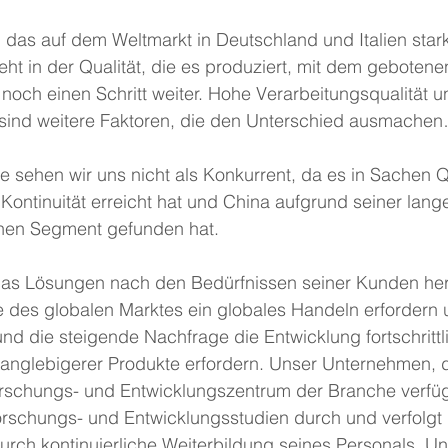
das auf dem Weltmarkt in Deutschland und Italien star
ht in der Qualität, die es produziert, mit dem gebotene
 noch einen Schritt weiter. Hohe Verarbeitungsqualität u
sind weitere Faktoren, die den Unterschied ausmache
e sehen wir uns nicht als Konkurrent, da es in Sachen Qu
Kontinuität erreicht hat und China aufgrund seiner lan
enen Segment gefunden hat.
s Lösungen nach den Bedürfnissen seiner Kunden herste
e des globalen Marktes ein globales Handeln erfordern
d die steigende Nachfrage die Entwicklung fortschrittli
langlebigerer Produkte erfordern. Unser Unternehmen, 
orschungs- und Entwicklungszentrum der Branche verfügt
schungs- und Entwicklungsstudien durch und verfolgt g
urch kontinuierliche Weiterbildung seines Personals. Un