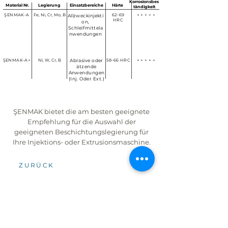
Korrosionsbes
Material Nr.
Legierung
Einsatzbereiche
Härte
tändigkeit
ŞENMAK-A
Fe, Ni, Cr, Mo, B
62-69
+ + + + +
Allzweckinjekti
HRC
on,
Schleifmittela
nwendungen
ŞENMAK-A+
Ni, W, Cr, B
Abrasive oder
58-66 HRC
+ + + + +
ätzende
Anwendungen
(Inj. Oder Ext.)
ŞENMAK bietet die am besten geeignete
Empfehlung für die Auswahl der
geeigneten Beschichtungslegierung für
Ihre Injektions- oder Extrusionsmaschine.
ZURÜCK