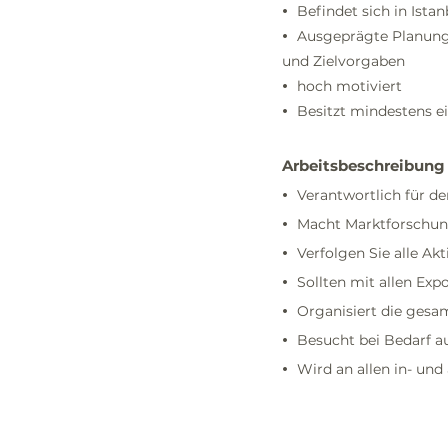
Befindet sich in Istan
•
Ausgeprägte Planungs
•
und Zielvorgaben
hoch motiviert
•
Besitzt mindestens e
•
Arbeitsbeschreibung
Verantwortlich für de
•
Macht Marktforschung
•
Verfolgen Sie alle Ak
•
Sollten mit allen Exp
•
Organisiert die ges
•
Besucht bei Bedarf a
•
Wird an allen in- un
•