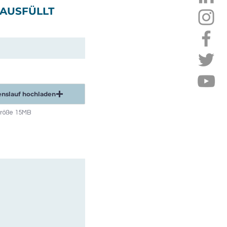
 AUSFÜLLT
nslauf hochladen
größe 15MB