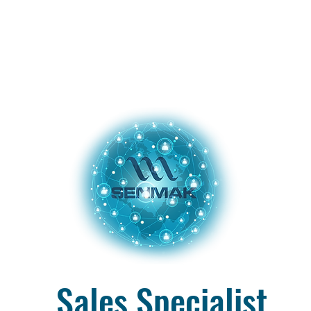
ere Politik
Produkte
Werdegang
Sozialverantwortu
Sales Specialist